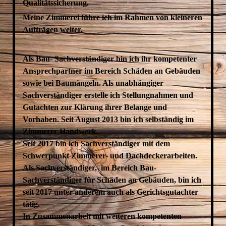
Qualitätssicherung.
Meine Zimmerei führe ich im Rahmen von kleineren
Aufträgen weiter.
Als Bau- Sachverständiger bin ich ihr kompetenter
Ansprechpartner im Bereich Schäden an Gebäuden
sowie bei Baumängeln. Als unabhängiger
Sachverständiger erstelle ich Stellungnahmen und
Gutachten zur Klärung ihrer Belange und
Vorhaben. Seit August 2013 bin ich selbständig im
Zimmerer Handwerk.
Seit 2017 bin ich Sachverständiger mit dem
Schwerpunkt Zimmerer- und Dachdeckerarbeiten.
Als Sachverständiger, im Bereich Bau-
Sachverständiger für Schäden an Gebäuden, bin ich
seit 2017 unter anderem auch als Gerichtsgutachter
tätig.
In Zusammenarbeit mit weiteren kompetenten