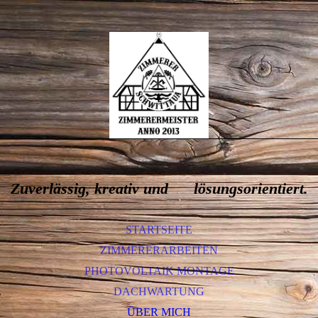
Zuverlässig, kreativ und lösungsorientiert.
STARTSEITE
ZIMMERERARBEITEN
PHOTOVOLTAIK MONTAGE
DACHWARTUNG
ÜBER MICH