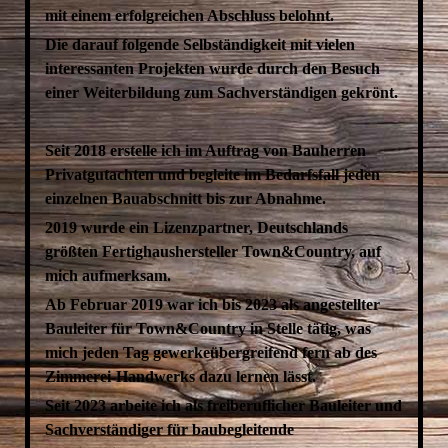
mit einem erfolgreichen Abschluss belohnt.
Die darauf folgende Selbständigkeit mit vielen
interessanten Projekten wurde durch den Besuch
einer Weiterbildung zum Sachverständigen gekrönt.
Seit 2018 erstelle ich im Auftrag von Bauherren
Privatgutachten und begleite im Bedarfsfall jeden
einzelnen Bauabschnitt bis zur Abnahme.
2019 wurde ein Lizenzpartner, Deutschlands
größten Fertighaushersteller Town&Country, auf
mich aufmerksam.
Ab Februar 2019 war ich bis 2023 als angestellter
Bauleiter für Town&Country in Stelle tätig, was
mich jeden Tag gewerkeübergreifend fern ab des
Zimmerei-Handwerks dazu lernen lässt.
Seit 2023 arbeite ich als freiberuflicher Bauleiter und
Sachverständiger für baubegleitende