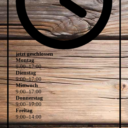
jetzt geschlossen
Montag
9
:
00
–
17
:
00
Dienstag
9
:
00
–
17
:
00
Mittwoch
9
:
00
–
17
:
00
Donnerstag
9
:
00
–
17
:
00
Freitag
9
:
00
–
14
:
00