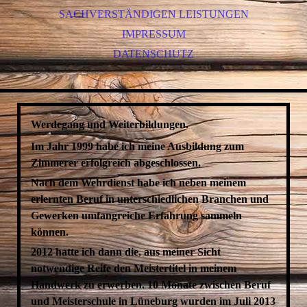
SACHVERSTÄNDIGEN LEISTUNGEN
IMPRESSUM
DATENSCHUTZ
Werdegang und Weiterbildungen.
Im Jahr 1999 habe ich meine Ausbildung zum
Zimmerer erfolgreich abgeschlossen.
Nach dem Wehrdienst habe ich neben meinem
erlernten Beruf in unterschiedlichen Branchen und
Gewerken umfangreiche Erfahrung sammeln
können.
2012 hatte ich dann die, aus meiner Sicht
notwendige Reife den Meistertitel in meinem
Handwerk zu erwerben. 10 Monate zwischen Beruf
und Meisterschule in Lüneburg wurden im Juli 2013